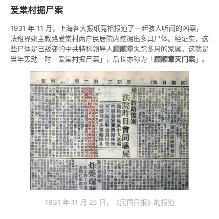
爱棠村掘尸案
1931 年 11 月，上海各大报纸竞相报道了一起骇人听闻的凶案，
法租界姚主教路爱棠村两户民居院内挖掘出多具尸体。经证实，这
些尸体是已叛变的中共特科领导人
顾顺章
失踪多月的家属。这就是
当年轰动一时「爱棠村掘尸案」，后世亦称为「
顾顺章灭门案
」。
1931 年 11 月 25 日，《民国日报》的报道