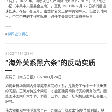
「傀」。1928 年，向忠发在共产国际的支持下，当上了中共党总
书记（中共中央常委会主席），直到 1931 年 6 月 22 日被捕后迅
速处决，在任不到三年。虽然他名义上是中共领导人，但很长时间
里，中共中央的工作实际由当时任中央常委的周恩来负责。
……
#
学四史守初心
2022年11月23日
“海外关系黑六条”的反动实质
原载于《南方日报》1978年1月24日
如何看待华侨国内外家庭亲属间的关系，是侨务工作中一个很重要
的问题。正确对待这个问题，才能正确贯彻执行党的侨务政策，团
结国外国内广大华侨、侨眷、归侨，调动一切积极因素为社会主义
服务。
伟大领袖和导师毛主席早在一九四五年就发出“保护华侨利益，扶