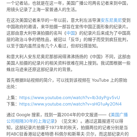
一个记者站，也就是在这一年，美国广播公司两名记者来到中国，
用镜头记录了上海一家普通人的生活。
在这次美国记者来华的一年以前，意大利左派导演
安东尼奥尼
受到
中国政府的邀请，来华拍摄一部旨在宣传中国正面形象的纪录片。
这部由意大利导演拍摄的名叫《
中国
》的纪录片后来成为了中国高
层的政治斗争的牺牲品，被冠以「反华」的帽子而受到疯狂批判，
以至于国内虽然没有几个人看过，但却妇孺皆知。
和意大利人安东尼奥尼那部闹得沸沸扬扬的《中国》不同，这部由
美国人拍摄的纪录片的相关资料很难在网上搜到。我试图根据一些
蛛丝马迹来还原这部纪录片的背景。
首先根据B站视频的简介，可以找到该视频在 YouTube 上的原始
出处：
上集：
https://www.youtube.com/watch?v=lb3dyPgv5vU
下集：
https://www.youtube.com/watch?v=sHG1uAy2ON4
通过 Google 搜索，找到一篇2004年的中文报道——《
美国广播
公司相隔30年的上海记录
》（见文末）。通过这篇报道可以得
知，这部纪录片拍摄于1973年的秋天，拍摄两位的记者分别是当
时ABC驻香港站记者特德·科佩尔和斯蒂夫·贝尔，而这部纪录片的