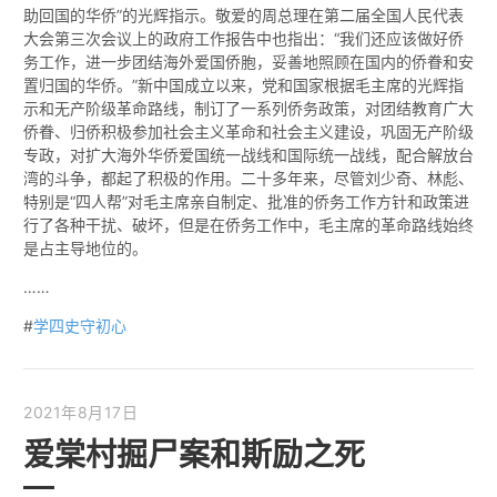
助回国的华侨”的光辉指示。敬爱的周总理在第二届全国人民代表
大会第三次会议上的政府工作报告中也指出：“我们还应该做好侨
务工作，进一步团结海外爱国侨胞，妥善地照顾在国内的侨眷和安
置归国的华侨。”新中国成立以来，党和国家根据毛主席的光辉指
示和无产阶级革命路线，制订了一系列侨务政策，对团结教育广大
侨眷、归侨积极参加社会主义革命和社会主义建设，巩固无产阶级
专政，对扩大海外华侨爱国统一战线和国际统一战线，配合解放台
湾的斗争，都起了积极的作用。二十多年来，尽管刘少奇、林彪、
特别是“四人帮”对毛主席亲自制定、批准的侨务工作方针和政策进
行了各种干扰、破坏，但是在侨务工作中，毛主席的革命路线始终
是占主导地位的。
……
#
学四史守初心
2021年8月17日
爱棠村掘尸案和斯励之死