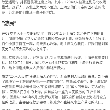
改造运动”，并将游民遣送出上海。其中，12043人被遣送到苏北农场
垦荒。这群人，苏北上海两处不落边，上海是他们青春时回不去的故
乡，苏北是他们生活一辈子的地方。
“游民”
在69岁老人王平华的记忆里，1950年离开上海到苏北是件幸福的事
儿，“那时候国民党反动派的飞机经常轰炸上海，炸死好多人！我们几
百个小孩子挤在一起，每天担心炸弹。毛主席关心我们，把我们送到国
民党飞机不会轰炸的苏北来了。”
国民党败退台湾后，经常派飞机到大陆城市进行轰炸，上海是其重要目
标。1950年2月6日，国民党出动4批17架次飞机对上海进行狂轰滥
炸，给上海造成重大人员伤亡和财产损失。
虽然“二·六大轰炸”使得上海人心惶惶，对新生的人民政府来说，却带来
了解决另一个难题的契机——疏散“游民”。在新政权眼中，旧上海就是
一座供资产阶级奢侈腐化的“消费性城市”，是“富人的天堂、穷人的地
狱”，回到人民手中的上海，应该成为一座为人民服务的“生产性城
市”。因此从1949年5月上海解放开始，新政府即尝试对上海进行全方
位的改造，主要目标就是要尽可能减少不直接从事生产劳动的人口。