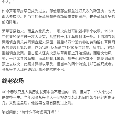
个人。”
如今芦苇草房早已成为过去，即使是那些翻盖过好几次的砖瓦房，也大
都人去楼空。但当年的茅草房却是农场最重要的资产，也是革命斗争的
前沿阵地。
茅草容易着火，而且苏北风大，一场火灾就可能毁掉半个农场。1950
年代曾经发生过一次大火灾，儿童村十几个草棚付诸一炬。上海和农场
两级侦查机关共同调查起火原因，最后将四个没有参加劳动留在草棚附
近的流浪儿抓起来，作为“现行反革命”判处10多年监禁。多年后，农场
重新调查此案，目击证人证实火是从草棚顶上开始燃烧，而后火借风
势，一路席卷各草棚。而草棚有几米高，那些小孩根本不可能爬到草棚
顶上去放火，此案才算得以平反，但当年的四个流浪儿却已或死或老。
张永兴老人现在说起此事还是唏嘘不已。
终老农场
60个春秋只是人类历史长河中微不足道的一瞬，但对于一个人来说却
是整整一生。当年和张永兴老人一同被送到苏北的同伴如今已经所剩无
几。来到这里后，他就再也没有回到过上海。
笔者问他：“为什么不考虑离开呢？”