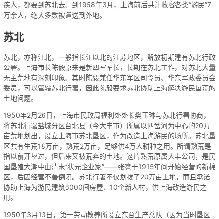
疾人，都要到苏北去。到1958年3月，上海前后共计收容各类“游民”7
万余人，绝大多数被遣送到外地。
苏北
苏北，亦称江北，一般指长江以北的江苏地区，解放初期建有苏北行政
公署。上海市长陈毅原来是新四军军长，长期在苏北工作，对苏北大量
无主荒地有深刻印象。其时陈毅兼任华东军区司令员、华东军政委员会
委员，可以管辖苏北行署，因此陈毅要求苏北协助上海解决游民垦荒的
土地问题。
1950年2月26日，上海市民政局福利处处长樊玉琳与苏北行署协商，
将苏北行署盐城分区台北县（今大丰市）所属以四岔河为中心的20万
亩荒地划出，设立上海市苏北垦区，作为改造上海游民的场所。苏北垦
区共有生荒18万亩，熟荒2万亩，足够供4万人耕种之用。所谓熟荒是
指以前开垦过，但后来又被荒弃的土地。这片熟荒原属大丰公司，是民
国垦殖大潮中由清末“状元企业家”——张謇于1915年间开始经营的新棉
区，后因经营不善倒闭。苏北行署不仅划拨了20万亩土地，而且承诺
协助上海为游民建筑6000间房屋、10个新人村，供上海改造游民之
用。
1950年3月13日，第一劳动教养所设立东台生产总队（因为当时垦区