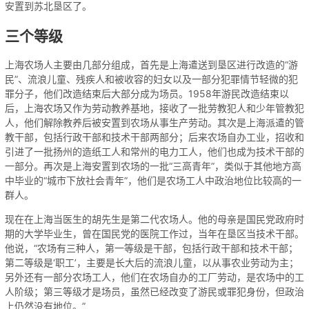
安置到苏北垦区了。
三个等级
上海农场人主要由几部分组成，首先是上海遣送到垦区进行改造的“游
民”、流浪儿童、残疾人和被收容的妇女以及一部分犯罪情节轻微的犯
罪分子，他们改造结束后大部分成为场员。1958年游民改造结束以
后，上海农场又作为劳动教养基地，接收了一批劳教犯人和少年管教犯
人，他们解除教养后被安置到农场从事生产劳动。其次是上海派遣的管
教干部，包括行政干部和技术干部两部分；后来农场自办工业，招收和
引进了一批扬州的造纸工人和常州的电力工人，他们也成为技术干部的
一部分。再次是上海安置到农场的一批“三高青年”，类似于其他地方高
中毕业的“城市下放社会青年”，他们是农场工人中政治地位比较高的一
群人。
现在在上海当医生的胡先生是第二代农场人。他的母亲是国民党政府时
期的大学毕业生，曾在国民党的医院工作过，当年在垦区当技术干部。
他说，“农场有三种人，第一等级是干部，包括行政干部和技术干部；
第二等级是‘职工’，主要是长大后的流浪儿童，以从事农业劳动为主；
另外还有一部分农场工人，他们在农场自办的工厂劳动，是农场中的工
人阶级；第三等级才是场员，虽然已经改变了游民或罪犯身份，但政治
上仍然没有地位。”