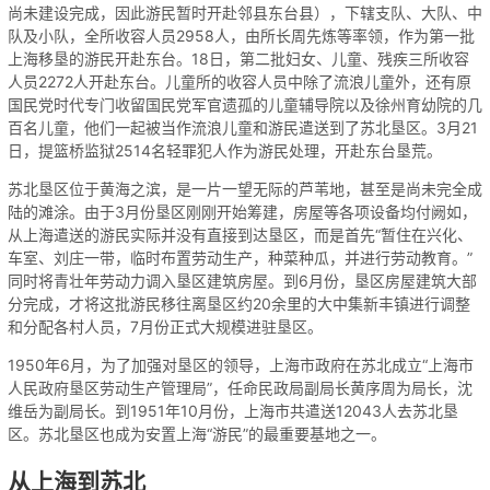
尚未建设完成，因此游民暂时开赴邻县东台县），下辖支队、大队、中
队及小队，全所收容人员2958人，由所长周先炼等率领，作为第一批
上海移垦的游民开赴东台。18日，第二批妇女、儿童、残疾三所收容
人员2272人开赴东台。儿童所的收容人员中除了流浪儿童外，还有原
国民党时代专门收留国民党军官遗孤的儿童辅导院以及徐州育幼院的几
百名儿童，他们一起被当作流浪儿童和游民遣送到了苏北垦区。3月21
日，提篮桥监狱2514名轻罪犯人作为游民处理，开赴东台垦荒。
苏北垦区位于黄海之滨，是一片一望无际的芦苇地，甚至是尚未完全成
陆的滩涂。由于3月份垦区刚刚开始筹建，房屋等各项设备均付阙如，
从上海遣送的游民实际并没有直接到达垦区，而是首先“暂住在兴化、
车室、刘庄一带，临时布置劳动生产，种菜种瓜，并进行劳动教育。”
同时将青壮年劳动力调入垦区建筑房屋。到6月份，垦区房屋建筑大部
分完成，才将这批游民移往离垦区约20余里的大中集新丰镇进行调整
和分配各村人员，7月份正式大规模进驻垦区。
1950年6月，为了加强对垦区的领导，上海市政府在苏北成立“上海市
人民政府垦区劳动生产管理局”，任命民政局副局长黄序周为局长，沈
维岳为副局长。到1951年10月份，上海市共遣送12043人去苏北垦
区。苏北垦区也成为安置上海“游民”的最重要基地之一。
从上海到苏北