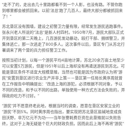
“走不了的，走出去几十里路都看不到一个人影，也没有路。不管你跑
到哪里都会被抓回来。以前‘法总’跑了几百人，最终大部分都被抓回来
了！”
苏北垦区没有围墙，建设之初警卫力量有限，经常发生游民逃跑事件。
张永兴老人所说的“法总”是新人村四村。1950年7月，游民大部队正式
开到垦区的第二天晚上，几百游民发动暴动，殴打干部、捆绑警卫，并
集体逃亡，那一次逃走了800多人。这次事件以后，垦区专门从苏北行
署调来了两个营的兵力担任警卫工作。
按照当初计划，以每一个游民平均4亩地计算，苏北20余万亩土地至少
可以安置5万游民，但是1951年以后上海却没有再遣送游民到苏北。可
能是垦区条件不适宜大规模垦殖，当然也可能是因为市政府认为将“游
民”安置到垦区进行农业生产并非上策－－垦区第一任局长黄序周就曾
在工作报告中明确提出：“改造上海的游犯，必须根据不同对象，予以
不同的改造，和予以不同的出路，单独使用一种方式方法会失败的，弄
得政府吃力不讨好。”
“游民”并不愿意终老此地，根据当时的调查，愿意在垦区安家立业的
“游民”不到5%。同时黄序周也指出，要实现把苏北垦区盐碱地变成良
田沃野，非万亿元不为功——当年张謇耗费巨资在此垦殖就以失败告
终，这对于上海无疑是个巨大的财政负担。因而此后上海不再将“游民”