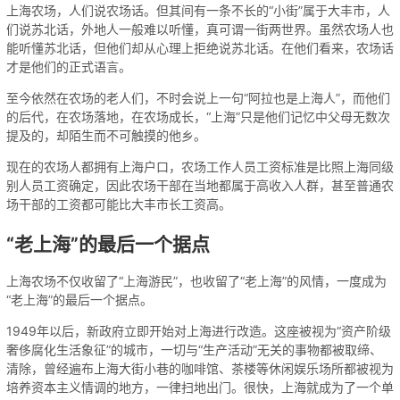
上海农场，人们说农场话。但其间有一条不长的“小街”属于大丰市，人
们说苏北话，外地人一般难以听懂，真可谓一街两世界。虽然农场人也
能听懂苏北话，但他们却从心理上拒绝说苏北话。在他们看来，农场话
才是他们的正式语言。
至今依然在农场的老人们，不时会说上一句“阿拉也是上海人”，而他们
的后代，在农场落地，在农场成长，“上海”只是他们记忆中父母无数次
提及的，却陌生而不可触摸的他乡。
现在的农场人都拥有上海户口，农场工作人员工资标准是比照上海同级
别人员工资确定，因此农场干部在当地都属于高收入人群，甚至普通农
场干部的工资都可能比大丰市长工资高。
“老上海”的最后一个据点
上海农场不仅收留了“上海游民”，也收留了“老上海”的风情，一度成为
“老上海”的最后一个据点。
1949年以后，新政府立即开始对上海进行改造。这座被视为“资产阶级
奢侈腐化生活象征”的城市，一切与“生产活动”无关的事物都被取缔、
清除，曾经遍布上海大街小巷的咖啡馆、茶楼等休闲娱乐场所都被视为
培养资本主义情调的地方，一律扫地出门。很快，上海就成为了一个单