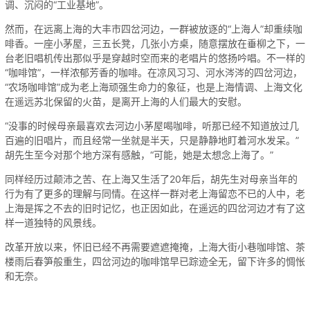
调、沉闷的“工业基地”。
然而，在远离上海的大丰市四岔河边，一群被放逐的“上海人”却重续咖
啡香。一座小茅屋，三五长凳，几张小方桌，随意摆放在垂柳之下，一
台老旧唱机传出那似乎是穿越时空而来的老唱片的悠扬吟唱。不一样的
“咖啡馆”，一样浓郁芳香的咖啡。在凉风习习、河水涔涔的四岔河边，
“农场咖啡馆”成为老上海顽强生命力的象征，也是上海情调、上海文化
在遥远苏北保留的火苗，是离开上海的人们最大的安慰。
“没事的时候母亲最喜欢去河边小茅屋喝咖啡，听那已经不知道放过几
百遍的旧唱片，而且经常一坐就是半天，只是静静地盯着河水发呆。”
胡先生至今对那个地方深有感触，“可能，她是太想念上海了。”
同样经历过颠沛之苦、在上海又生活了20年后，胡先生对母亲当年的
行为有了更多的理解与同情。在这样一群对老上海留恋不已的人中，老
上海是挥之不去的旧时记忆，也正因如此，在遥远的四岔河边才有了这
样一道独特的风景线。
改革开放以来，怀旧已经不再需要遮遮掩掩，上海大街小巷咖啡馆、茶
楼雨后春笋般重生，四岔河边的咖啡馆早已踪迹全无，留下许多的惆怅
和无奈。