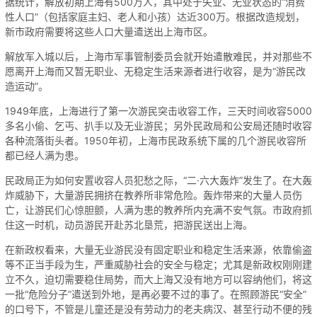
据统计，解放初期上海有500万人，其中处于失业、无业状态的“消费
性人口”（包括家庭主妇、老人和小孩）达近300万。根据改造规划，
新市政府需要将这些人口大量遣送出上海市区。
解放军入城以后，上海市军事管制委员会就开始遣散难民，并对那些不
愿离开上海而又暂无职业、无稳定生活来源者进行收容，是为“游民改
造运动”。
1949年底，上海进行了第一次游民突击收容工作，三天时间收容5000
多名小偷、乞丐、扒手以及无业游民；另外民政局和公安局还随时收容
各种流落街头者。1950年初，上海市民政系统下属的几个游民收容所
都已经人满为患。
民政局正为如何安置收容人员犯愁之际，“二·六大轰炸”发生了。在大轰
炸威胁下，大量游民拥挤在教养所非常危险。轰炸带来的大量人员伤
亡，让游民们心惊胆颤，人满为患的教养所内充满不安气氛。市政府抓
住这一时机，动员游民开赴苏北垦荒，把游民送出上海。
在新政权看来，大量无业游民没有固定职业和稳定生活来源，依靠偷盗
等不正当手段为生，严重威胁社会的安全与稳定；尤其是新政权刚刚建
立不久，迫切需要稳住局势，而大上海又没有地方可以容纳他们，将这
一批“危险分子”遣送到外地，是再必要不过的事了。在照顾游民“安全”
的口号下，不管是儿童还是没有劳动力的老夫病汉、甚至行动不便的残