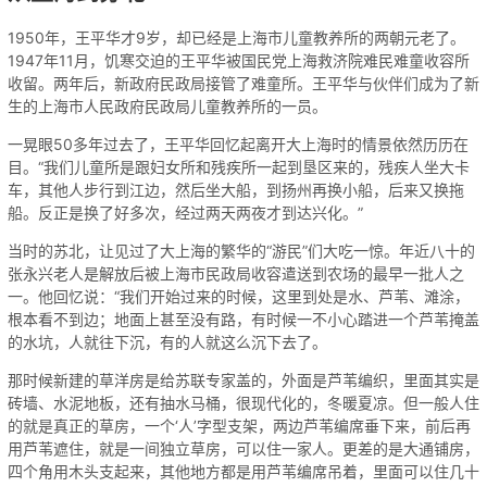
1950年，王平华才9岁，却已经是上海市儿童教养所的两朝元老了。
1947年11月，饥寒交迫的王平华被国民党上海救济院难民难童收容所
收留。两年后，新政府民政局接管了难童所。王平华与伙伴们成为了新
生的上海市人民政府民政局儿童教养所的一员。
一晃眼50多年过去了，王平华回忆起离开大上海时的情景依然历历在
目。“我们儿童所是跟妇女所和残疾所一起到垦区来的，残疾人坐大卡
车，其他人步行到江边，然后坐大船，到扬州再换小船，后来又换拖
船。反正是换了好多次，经过两天两夜才到达兴化。”
当时的苏北，让见过了大上海的繁华的“游民”们大吃一惊。年近八十的
张永兴老人是解放后被上海市民政局收容遣送到农场的最早一批人之
一。他回忆说：“我们开始过来的时候，这里到处是水、芦苇、滩涂，
根本看不到边；地面上甚至没有路，有时候一不小心踏进一个芦苇掩盖
的水坑，人就往下沉，有的人就这么沉下去了。
那时候新建的草洋房是给苏联专家盖的，外面是芦苇编织，里面其实是
砖墙、水泥地板，还有抽水马桶，很现代化的，冬暖夏凉。但一般人住
的就是真正的草房，一个‘人’字型支架，两边芦苇编席垂下来，前后再
用芦苇遮住，就是一间独立草房，可以住一家人。更差的是大通铺房，
四个角用木头支起来，其他地方都是用芦苇编席吊着，里面可以住几十