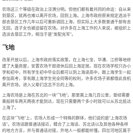
农场这三个等级在政治上泾渭分明。但他们都有着共同的命运：自从来
到垦区，就再也难以离开农场，回到上海。上海市政府原来规定选派干
部去垦区工作几年以后可重新调回上海，但实际上大多数普通干部有去
无回，连子女也被迫留在农场。对许多在上海工作的人来说，被组织上
选派去垦区工作，相当于是“发配充军”。
飞地
改革开放以后，上海市政府落实政策，在上海七宝、华漕、江桥等地修
建了大量房屋，安置农场干部退休后回上海定居。现在农场学校只办小
学和初中，所有学生初中毕业后都可以到上海读高中，跟上海学生一起
参加高考，享有跟上海学生完全同等的权利，许多农场子弟都借此良机
离开农场，进入父辈们念念不忘的上海。
上海农场是上海在苏北的一块“飞地”。那里离上海几百公里，曾经需要
乘船转车两天两夜才能到达，现在只需要两个多小时就可以从苏北抵达
上海了。
在这块“飞地”上，农场人形成一个特殊的群体，他们说的是“上海农场
话”。农场话跟普通话接近，糅合了上海话、苏北话以及其他各种各样
的地方方言，并与普通话对接，外地人一般都能听懂。四岔河地区属于