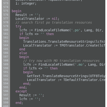
  i: integer;
begin
  Result := 
''
;
  LocalTranslator := 
nil
;
// search first po translation resources
try
    lcfn := FindLocaleFileName(
'.po'
, Lang, Dir, 
if
 lcfn <> 
''
then
begin
      Translations.TranslateResourceStrings(lcfn)
      LocalTranslator := TPOTranslator.Create(lcf
end
else
begin
// try now with MO translation resources
      lcfn := FindLocaleFileName(
'.mo'
, Lang, Dir
if
 lcfn <> 
''
then
begin
        GetText.TranslateResourceStrings(UTF8ToSy
        LocalTranslator := TDefaultTranslator.Cre
end
;
end
;
except
    Result := 
''
;
    lcfn := 
''
;
end
;