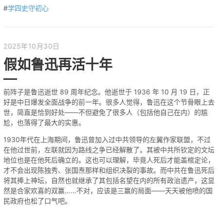
#
学四史守初心
2025年10月30日
假如鲁迅再活十年
前阵子是鲁迅逝世 89 周年纪念。他逝世于 1936 年 10 月 19 日，正
好是中日爆发全面战争的前一年。很多人觉得，鲁迅在这个节骨眼上去
世，简直是恰到好处——不但避免了很多人（包括他自己在内）的尴
尬，也落得了最大的实惠。
1930年代在上海期间，鲁迅曾加入过中共领导的左翼作家联盟，不过
在他过世前，左联就因为路线之争已经解散了。其被中共所钦定的文坛
地位也是在他死后确立的。这也可以理解，毕竟人死后才能盖棺定论，
才不会出现陈独秀、张国焘那样和组织决裂的事故。而中共在鲁迅死后
将其捧上神坛，自然也就继承了其包括名望在内的所有政治遗产，这显
然是合家欢喜的双赢……不对，应该是三赢的局面——天天被他喷的国
民政府也松了口气吧。
……