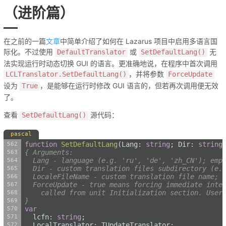
（进阶篇）
在之前的一篇
文章
中简单介绍了如何在 Lazarus 项目中启用多语言国
际化。不过使用
或
无
DefaultTranslator
SetDefaultLang()
法实现运行时动态切换 GUI 的语言。更准确地说，在程序中首次调用
，并将参数
LCLTranslator.SetDefaultLang()
ForceUpdate
设为
，是能够在运行时修改 GUI 语言的，但若再次调用便无效
True
了。
查看
源代码：
SetDefaultLang()
pascal
function
SetDefaultLang
(Lang: 
string
; Dir: 
string
{ Arguments:
  Lang - language (e.g. 'ru', 'de', 'zh_CN'); emp
  Dir - custom translation files subdirectory (e.
  LocaleFileName - custom translation file name; 
  ForceUpdate - true means forcing immediate inte
    called from unit Initialization section. User
}
var
  lcfn: 
string
;
  LocalTranslator: TUpdateTranslator;