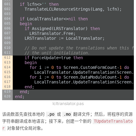
if
 lcfn<>
''
then
    TranslateLCLResourceStrings(Lang, lcfn);
if
 LocalTranslator<>
nil
then
begin
if
 Assigned(LRSTranslator) 
then
      LRSTranslator.Free;
    LRSTranslator := LocalTranslator;
// Do not update the translations when this f
// the unit initialization.
if
 ForceUpdate=true 
then
begin
for
 i := 
0
to
 Screen.CustomFormCount-
1
do
        LocalTranslator.UpdateTranslation(Screen.
for
 i := 
0
to
 Screen.DataModuleCount-
1
do
        LocalTranslator.UpdateTranslation(Screen.
end
;
end
;
end
;
lcltranslator.pas
该函数首先查找本地的
或
翻译文件；然后，将程序的资源
.po
.mo
字符串翻译成本地语言；接下来，创建一个新的
TUpdateTranslato
对象替代全局对象。
r