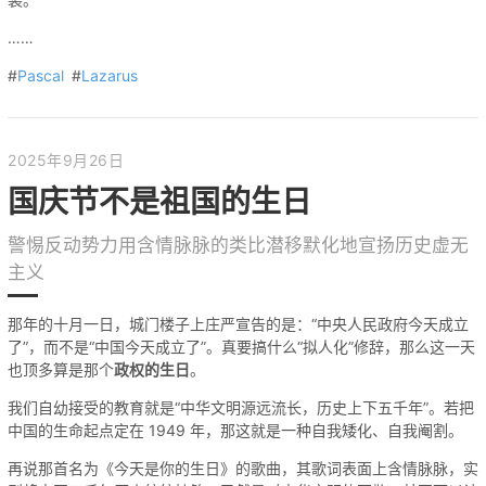
……
#
Pascal
#
Lazarus
2025年9月26日
国庆节不是祖国的生日
警惕反动势力用含情脉脉的类比潜移默化地宣扬历史虚无
主义
那年的十月一日，城门楼子上庄严宣告的是：“中央人民政府今天成立
了”，而不是“中国今天成立了”。真要搞什么“拟人化”修辞，那么这一天
也顶多算是那个
政权的生日
。
我们自幼接受的教育就是“中华文明源远流长，历史上下五千年”。若把
中国的生命起点定在 1949 年，那这就是一种自我矮化、自我阉割。
再说那首名为《今天是你的生日》的歌曲，其歌词表面上含情脉脉，实