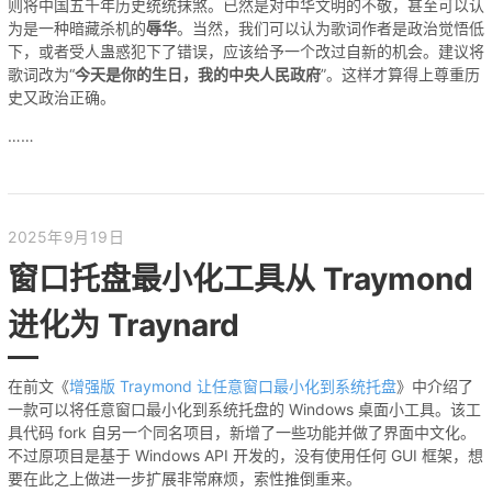
则将中国五千年历史统统抹煞。已然是对中华文明的不敬，甚至可以认
为是一种暗藏杀机的
辱华
。当然，我们可以认为歌词作者是政治觉悟低
下，或者受人蛊惑犯下了错误，应该给予一个改过自新的机会。建议将
歌词改为“
今天是你的生日，我的中央人民政府
”。这样才算得上尊重历
史又政治正确。
……
2025年9月19日
窗口托盘最小化工具从 Traymond
进化为 Traynard
在前文《
增强版 Traymond 让任意窗口最小化到系统托盘
》中介绍了
一款可以将任意窗口最小化到系统托盘的 Windows 桌面小工具。该工
具代码 fork 自另一个同名项目，新增了一些功能并做了界面中文化。
不过原项目是基于 Windows API 开发的，没有使用任何 GUI 框架，想
要在此之上做进一步扩展非常麻烦，索性推倒重来。