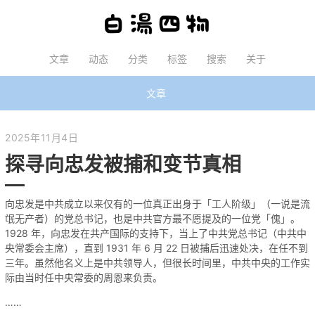
文章
动态
分类
标签
搜索
关于
文章
2025年11月4日
探寻向忠发被捕和变节真相
向忠发是中共成立以来仅有的一位真正出身于「工人阶级」（一说是流
氓无产者）的党总书记，也是中共官方最不愿提及的一位党「傀」。
1928 年，向忠发在共产国际的支持下，当上了中共党总书记（中共中
央常委会主席），直到 1931 年 6 月 22 日被捕后迅速处决，在任不到
三年。虽然他名义上是中共领导人，但很长时间里，中共中央的工作实
际由当时任中央常委的周恩来负责。
……