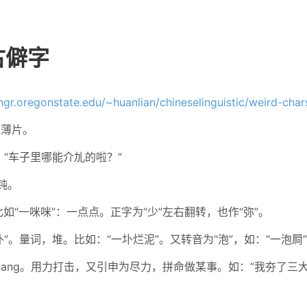
古僻字
ngr.oregonstate.edu/~huanlian/chineselinguistic/weird-char
成薄片。
如：“车子里哪能介劜的啦？”
迟钝。
。比如“一咪咪”：一点点。正字为“少”左右翻转，也作“弥”。
如“扑”。量词，堆。比如：“一圤烂泥”。又转音为“泡”，如：“一泡屙
音如hang。用力打击，又引申为尽力，拼命做某事。如：“我夯了三