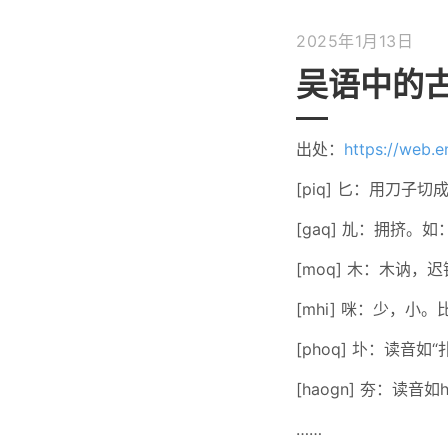
2025年1月13日
吴语中的
出处：
https://web.e
[piq] 匕：用刀子切
[gaq] 劜：拥挤。
[moq] 木：木讷，
[mhi] 咪：少，小
[phoq] 圤：读音
[haogn] 夯：读
……