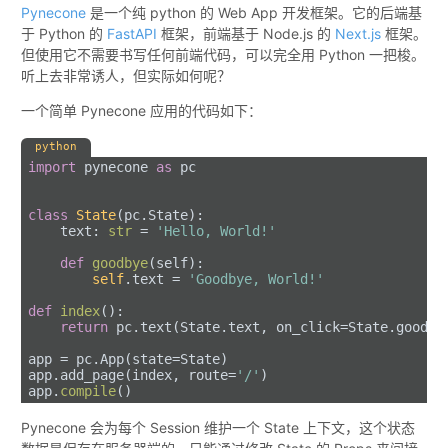
Pynecone
是一个纯 python 的 Web App 开发框架。它的后端基
于 Python 的
FastAPI
框架，前端基于 Node.js 的
Next.js
框架。
但使用它不需要书写任何前端代码，可以完全用 Python 一把梭。
听上去非常诱人，但实际如何呢？
一个简单 Pynecone 应用的代码如下：
python
import
 pynecone 
as
 pc
class
State
(pc.State):
    text: 
str
 = 
'Hello, World!'
def
goodbye
(
self
):
self
.text = 
'Goodbye, World!'
def
index
():
return
 pc.text(State.text, on_click=State.goodby
app = pc.App(state=State)
app.add_page(index, route=
'/'
)
app.
compile
()
Pynecone 会为每个 Session 维护一个 State 上下文，这个状态